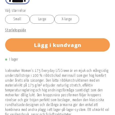
Välj størrelse
Small
Large
X-large
Storleksguide
Lägg i kundvagn
I lager
Icebreaker Women's 175 Everyday L/S Crewe är en mjuk och mångsidig
underställströja i 100 % ribbstickad merinoull som ger hög komfort
under årets alla säsonger. Den lätta ribbkonstruktionen med en
materialvikt på 175 g/m² erbjuder naturlig stretch, effektiv
temperaturreglering och hög andningsförmåga samtidigt som den
motverkar dålig lukt. Den kroppsnära passformen följer kroppens
rörelser och gör tröjan perfekt som baslager, medan den klassiska
rundhalsade designen och de långa ärmarna gör den enkel att
kombinera med andra plagg i ett lager-på-lager-system. Ett utmärkt val
för vardagsbruk, resor och friluftsaktiviteter.