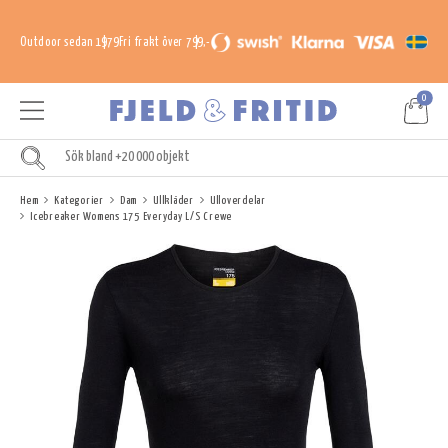
Outdoor sedan 1979
Fri frakt över 799,-
0
Hem
Kategorier
Dam
Ullkläder
Ulloverdelar
Icebreaker Womens 175 Everyday L/S Crewe