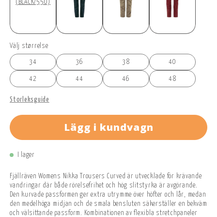
(BLACK/550)
Välj størrelse
34
36
38
40
42
44
46
48
Storleksguide
Lägg i kundvagn
I lager
Fjällräven Womens Nikka Trousers Curved är utvecklade för krävande
vandringar där både rörelsefrihet och hög slitstyrka är avgörande.
Den kurvade passformen ger extra utrymme över höfter och lår, medan
den medelhöga midjan och de smala bensluten säkerställer en bekväm
och välsittande passform. Kombinationen av flexibla stretchpaneler