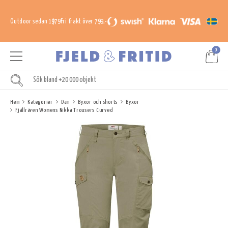
Outdoor sedan 1979
Fri frakt över 799,-
0
Hem
Kategorier
Dam
Byxor och shorts
Byxor
Fjällräven Womens Nikka Trousers Curved