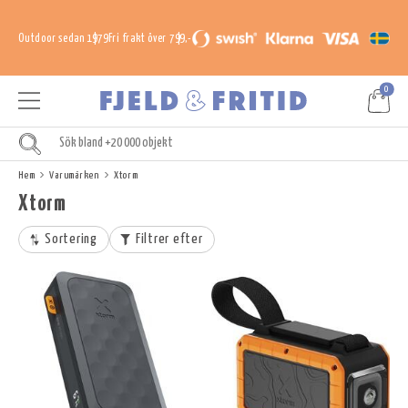
Outdoor sedan 1979
Fri frakt över 799,-
0
Hem
Varumärken
Xtorm
Xtorm
Sortering
Filtrer efter