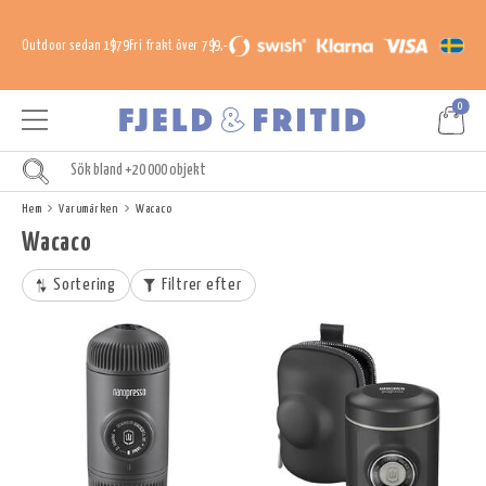
Outdoor sedan 1979
Fri frakt över 799,-
0
Hem
Varumärken
Wacaco
Wacaco
Sortering
Filtrer efter