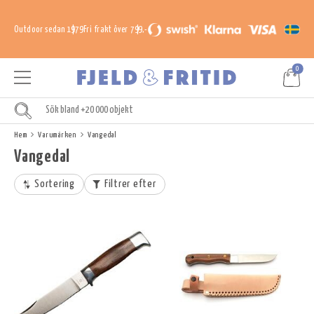
Outdoor sedan 1979
Fri frakt över 799,-
0
Hem
Varumärken
Vangedal
Vangedal
Sortering
Filtrer efter