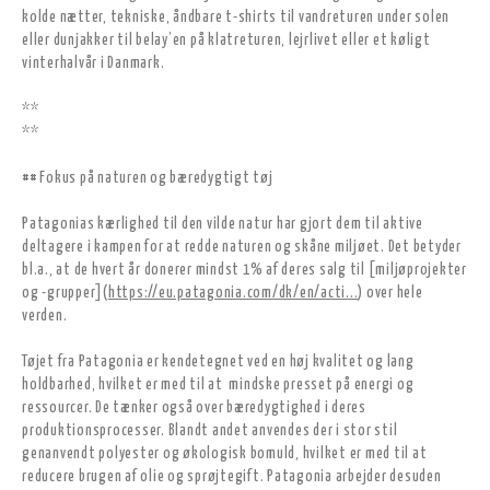
kolde nætter, tekniske, åndbare t-shirts til vandreturen under solen
eller dunjakker til belay’en på klatreturen, lejrlivet eller et køligt
vinterhalvår i Danmark.
**
**
## Fokus på naturen og bæredygtigt tøj
Patagonias kærlighed til den vilde natur har gjort dem til aktive
deltagere i kampen for at redde naturen og skåne miljøet. Det betyder
bl.a., at de hvert år donerer mindst 1% af deres salg til [miljøprojekter
og -grupper](
https://eu.patagonia.com/dk/en/acti...
) over hele
verden.
Tøjet fra Patagonia er kendetegnet ved en høj kvalitet og lang
holdbarhed, hvilket er med til at mindske presset på energi og
ressourcer. De tænker også over bæredygtighed i deres
produktionsprocesser. Blandt andet anvendes der i stor stil
genanvendt polyester og økologisk bomuld, hvilket er med til at
reducere brugen af olie og sprøjtegift. Patagonia arbejder desuden