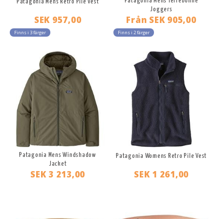
Patagonia Mens Terrebonne
Patagonia Mens Retro Pile Vest
Joggers
SEK 957,00
Från
SEK 905,00
Finns i 3 färger
Finns i 2 färger
Patagonia Mens Windshadow
Patagonia Womens Retro Pile Vest
Jacket
SEK 3 213,00
SEK 1 261,00