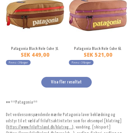
Patagonia Black Hole Cube 3L
Patagonia Black Hole Cube 6L
SEK 449,00
SEK 521,00
Finns i 3 färger
Finns i 3 färger
Visa fler resultat
## **Patagonia**
Det verdensomspændende mærke Patagonia laver beklædning og
udstyr til et væld af friluftsaktiviteter som for eksempel [klatring]
(
https://www.friluftsland.dk/klatreg...
), vandring, [skisport]