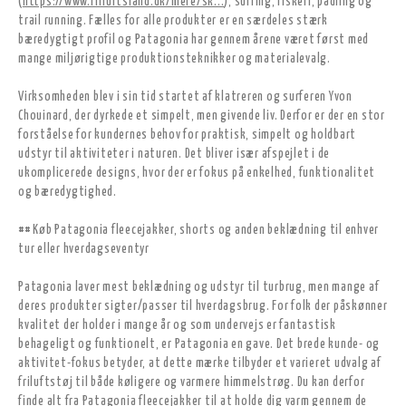
(
https://www.friluftsland.dk/mere/sk...
), surfing, fiskeri, padling og
trail running. Fælles for alle produkter er en særdeles stærk
bæredygtigt profil og Patagonia har gennem årene været først med
mange miljørigtige produktionsteknikker og materialevalg.
Virksomheden blev i sin tid startet af klatreren og surferen Yvon
Chouinard, der dyrkede et simpelt, men givende liv. Derfor er der en stor
forståelse for kundernes behov for praktisk, simpelt og holdbart
udstyr til aktiviteter i naturen. Det bliver især afspejlet i de
ukomplicerede designs, hvor der er fokus på enkelhed, funktionalitet
og bæredygtighed.
## Køb Patagonia fleecejakker, shorts og anden beklædning til enhver
tur eller hverdagseventyr
Patagonia laver mest beklædning og udstyr til turbrug, men mange af
deres produkter sigter/passer til hverdagsbrug. For folk der påskønner
kvalitet der holder i mange år og som undervejs er fantastisk
behageligt og funktionelt, er Patagonia en gave. Det brede kunde- og
aktivitet-fokus betyder, at dette mærke tilbyder et varieret udvalg af
friluftstøj til både køligere og varmere himmelstrøg. Du kan derfor
finde alt fra Patagonia fleecejakker til at holde dig varm gennem de