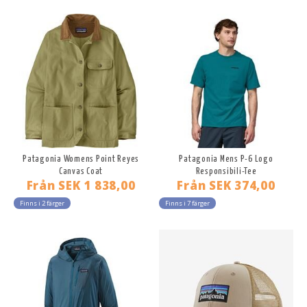
Patagonia Womens Point Reyes
Patagonia Mens P-6 Logo
Canvas Coat
Responsibili-Tee
Från
SEK 1 838,00
Från
SEK 374,00
Finns i 2 färger
Finns i 7 färger