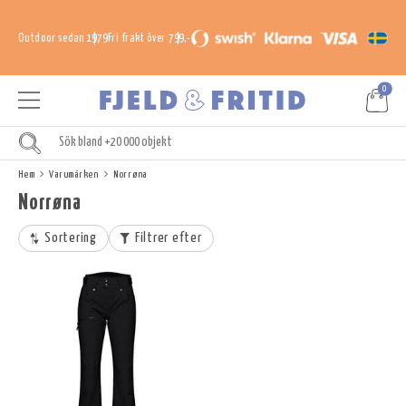
Outdoor sedan 1979
Fri frakt över 799,-
0
Hem
Varumärken
Norrøna
Norrøna
Sortering
Filtrer efter