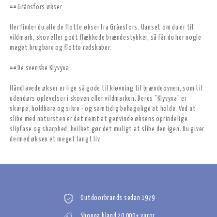
## Gränsfors økser
Her finder du alle de flotte økser fra Gränsfors. Uanset om du er til
vildmark, skov eller godt flækkede brændestykker, så får du her nogle
meget brugbare og flotte redskaber.
## De svenske Klyvyxa
Håndlavede økser er lige så gode til kløvning til brændeovnen, som til
udendørs oplevelser i skoven eller vildmarken. Deres "Klyvyxa" er
skarpe, holdbare og sikre - og samtidig behagelige at holde. Ved at
slibe med natursten er det nemt at genvinde øksens oprindelige
slipfase og skarphed, hvilket gør det muligt at slibe den igen. Du giver
dermed øksen et meget langt liv.
Outdoorbrands sedan 1979
Shoppa bland 20 000+ varor