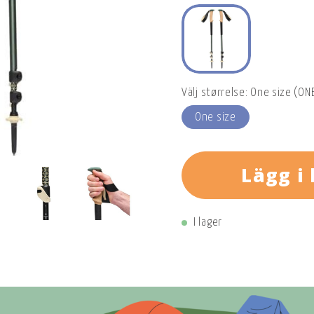
Välj størrelse: One size (ONE
One size
Lägg i
I lager