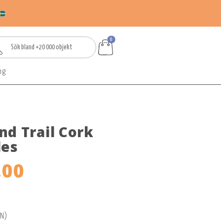
0
ng
nd Trail Cork
les
,00
EN)