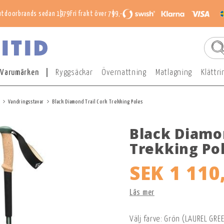
utdoorbrands sedan 1979
Fri frakt över 799,-
Varumärken
Ryggsäckar
Övernattning
Matlagning
Klättri
Vandringsstavar
Black Diamond Trail Cork Trekking Poles
Black Diamo
Trekking Po
SEK 1 110
Läs mer
Välj farve: Grön (LAUREL GRE