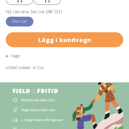
Välj størrelse: One size (ONE SIZE)
One size
Lägg i kundvagn
I lager
Artikel nummer
47319