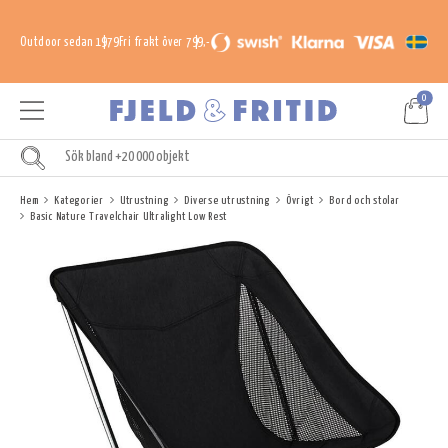
Outdoor sedan 1979
Fri frakt över 799,-
0
Hem
Kategorier
Utrustning
Diverse utrustning
Övrigt
Bord och stolar
Basic Nature Travelchair Ultralight Low Rest