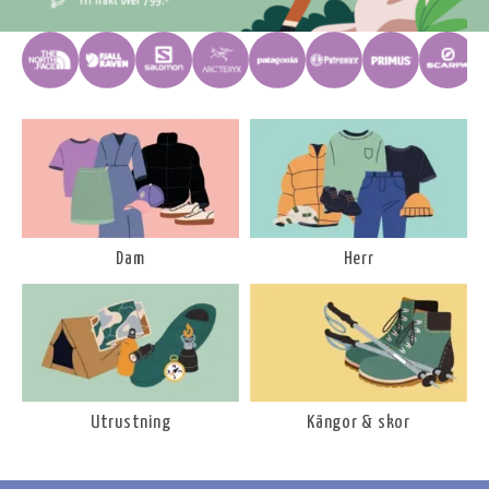
Dam
Herr
Utrustning
Kängor & skor