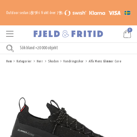
Outdoor sedan 1979
Fri frakt över 799,-
0
Hem
Kategorier
Herr
Skodon
Vandringsskor
Alfa Mens Glimmer Core