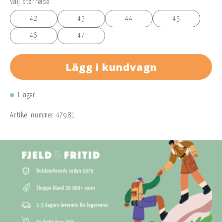
Välj størrelse
42
43
44
45
46
47
Lägg i kundvagn
I lager
Artikel nummer
47981