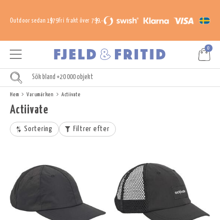
Outdoor sedan 1979
Fri frakt över 799,-
0
Hem
Varumärken
Actiivate
Actiivate
Sortering
Filtrer efter