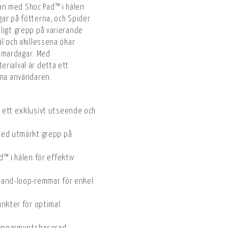
n med Shoc Pad™ i hälen
ar på fötterna, och Spider
ligt grepp på varierande
l och akillessena ökar
mmardagar. Med
rialval är detta ett
tna användaren.
 ett exklusivt utseende och
med utmärkt grepp på
™ i hälen för effektiv
-and-loop-remmar för enkel
unkter för optimal