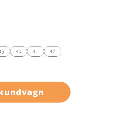
39
40
41
42
 kundvagn