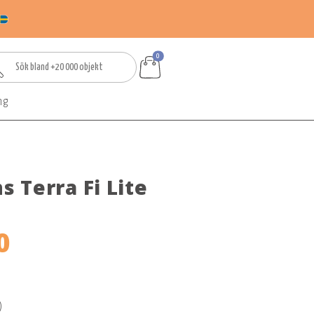
0
ng
 Terra Fi Lite
0
)