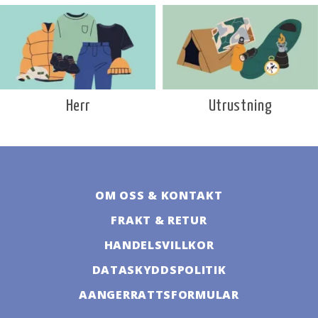
Utrustning
Herr
OM OSS & KONTAKT
FRAKT & RETUR
HANDELSVILLKOR
DATASKYDDSPOLITIK
AANGERRATTSFORMULAR