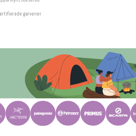
 pepparmyntsbaserad
ertifierade garverier