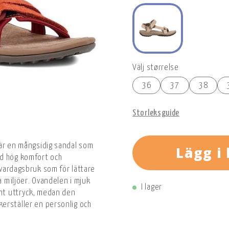
Välj størrelse
36
37
38
Storleksguide
 är en mångsidig sandal som
Lägg i
d hög komfort och
r vardagsbruk som för lättare
a miljöer. Ovandelen i mjuk
I lager
ent uttryck, medan den
erställer en personlig och