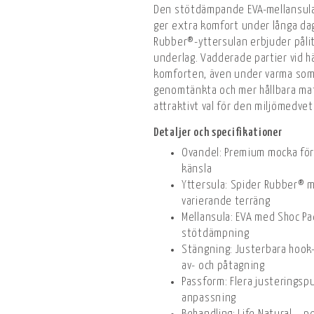
Den stötdämpande EVA-mellansula
ger extra komfort under långa dag
Rubber®-yttersulan erbjuder pålit
underlag. Vadderade partier vid hä
komforten, även under varma so
genomtänkta och mer hållbara mate
attraktivt val för den miljömedve
Detaljer och specifikationer
Ovandel: Premium mocka för
känsla
Yttersula: Spider Rubber® 
varierande terräng
Mellansula: EVA med Shoc Pad
stötdämpning
Stängning: Justerbara hook
av- och påtagning
Passform: Flera justeringsp
anpassning