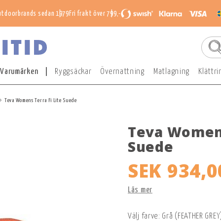
utdoorbrands sedan 1979
Fri frakt över 799,-
Varumärken
Ryggsäckar
Övernattning
Matlagning
Klättri
Teva Womens Terra Fi Lite Suede
Teva Womens
Suede
SEK 934,0
Läs mer
Välj farve: Grå (FEATHER GREY