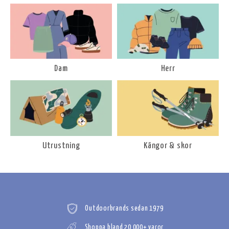
Dam
Herr
Utrustning
Kängor & skor
Outdoorbrands sedan 1979
Shoppa bland 20 000+ varor