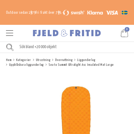
Outdoor sedan 1979
Fri frakt över 799,-
0
Hem
Kategorier
Utrustning
Övernattning
Liggunderlag
Uppblåsbara liggunderlag
Sea to Summit Ultralight Asc Insulated Mat Large