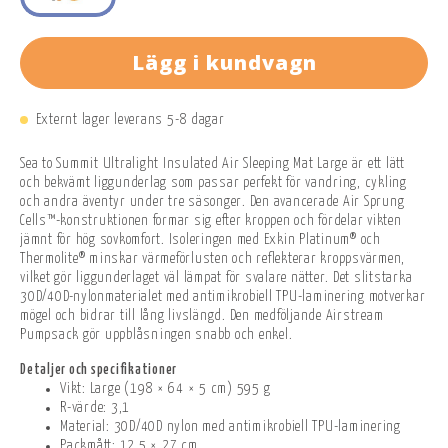
Lägg i kundvagn
Externt lager leverans 5-8 dagar
Sea to Summit Ultralight Insulated Air Sleeping Mat Large är ett lätt
och bekvämt liggunderlag som passar perfekt för vandring, cykling
och andra äventyr under tre säsonger. Den avancerade Air Sprung
Cells™-konstruktionen formar sig efter kroppen och fördelar vikten
jämnt för hög sovkomfort. Isoleringen med Exkin Platinum® och
Thermolite® minskar värmeförlusten och reflekterar kroppsvärmen,
vilket gör liggunderlaget väl lämpat för svalare nätter. Det slitstarka
30D/40D-nylonmaterialet med antimikrobiell TPU-laminering motverkar
mögel och bidrar till lång livslängd. Den medföljande Airstream
Pumpsack gör uppblåsningen snabb och enkel.
Detaljer och specifikationer
Vikt: Large (198 × 64 × 5 cm) 595 g
R-värde: 3,1
Material: 30D/40D nylon med antimikrobiell TPU-laminering
Packmått: 12,5 × 27 cm