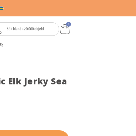
0
ng
c Elk Jerky Sea