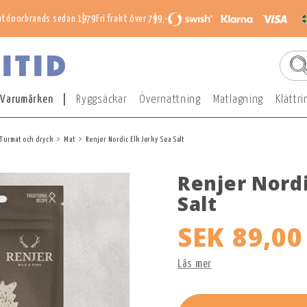
utdoorbrands sedan 1979
Fri frakt över 799,-
Varumärken
Ryggsäckar
Övernattning
Matlagning
Klättri
Turmat och dryck
Mat
Renjer Nordic Elk Jerky Sea Salt
Renjer Nordi
Salt
SEK 89,00
Läs mer