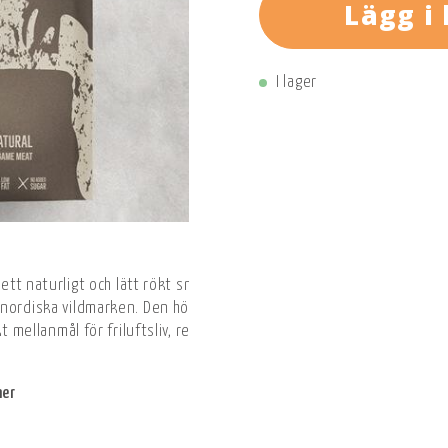
Lägg i
I lager
r ett naturligt och lätt rökt snacks tillverkat av 91,3 % älgkött, va
nordiska vildmarken. Den höga proteinhalten, det låga fettinnehål
kt mellanmål för friluftsliv, resor och en aktiv vardag. En praktisk e
ner