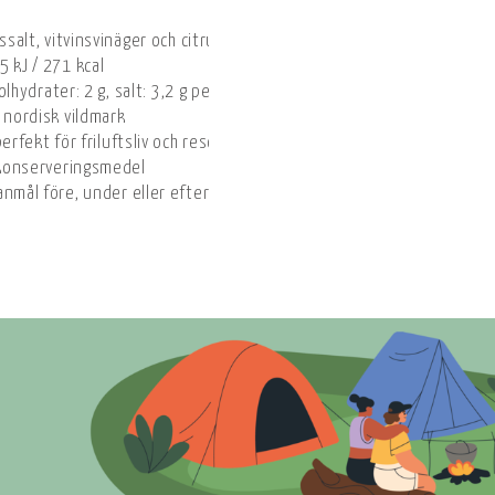
ssalt, vitvinsvinäger och citruspektin
 kJ / 271 kcal
kolhydrater: 2 g, salt: 3,2 g per 100 g
 nordisk vildmark
erfekt för friluftsliv och resor
a konserveringsmedel
nmål före, under eller efter aktivitet