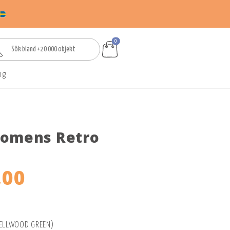
0
ng
Womens Retro
,00
/ELLWOOD GREEN)