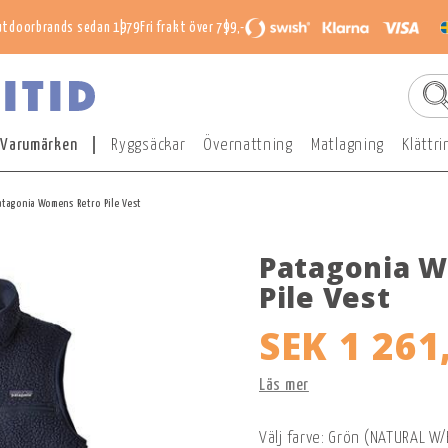
utdoorbrands sedan 1979
Fri frakt över 799,-
Varumärken
Ryggsäckar
Övernattning
Matlagning
Klättri
atagonia Womens Retro Pile Vest
Patagonia 
Pile Vest
SEK 1 261
Läs mer
Välj farve: Grön (NATURAL W