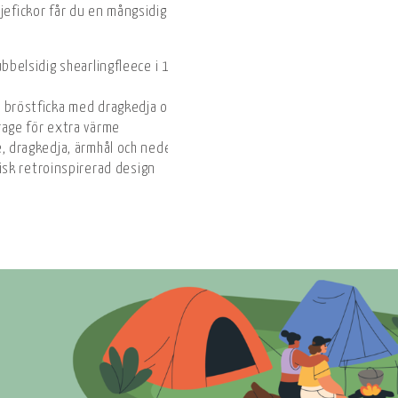
djefickor får du en mångsidig väst med ett tidlöst utseende.
dubbelsidig shearlingfleece i 100 % återvunnen polyester
n bröstficka med dragkedja och nätfoder
rage för extra värme
e, dragkedja, ärmhål och nederkant
ssisk retroinspirerad design