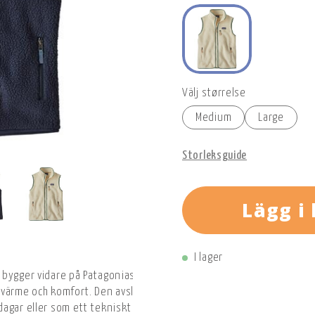
Välj størrelse
Medium
Large
Storleksguide
Lägg i
I lager
bygger vidare på Patagonias långa tradition av fleeceplagg och är t
g värme och komfort. Den avslappnade passformen och de genomtän
agar eller som ett tekniskt mellanlager när temperaturen sjunker. 