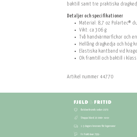
baktill samt tre praktiska dragke
Detaljer och specifikationer
Material: 8,7 oz Polartec® 
Vikt: ca 306 g
Två handvärmarfickor och e
Hellång dragkedja och hög k
Elastiska kantband vid krag
Ok framtill och baktill i kla
Artikel nummer
44770