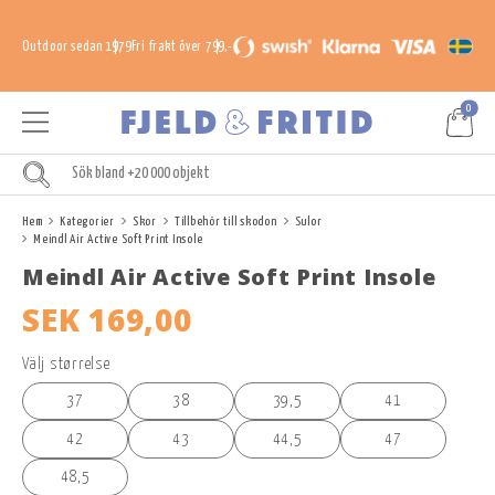
Outdoor sedan 1979
Fri frakt över 799,-
0
Hem
Kategorier
Skor
Tillbehör till skodon
Sulor
Meindl Air Active Soft Print Insole
Meindl Air Active Soft Print Insole
SEK 169,00
Välj størrelse
37
38
39,5
41
42
43
44,5
47
48,5