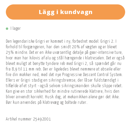
Lägg i kundvagn
I lager
Den legendariske Grigri er kommet i ny, forbedret model: Grigri 2. I
forhold til forgængeren, har den smidt 20% af vægten og er blevet
25% mindre. Det er en ikke uvæsentlig detalje på gear-intensive ture,
hvor man har kilovis af alu og stål hængende i klatreselen. Det er også
blevet muligt at benytte tyndere reb med Grigri 2, så spændet går nu
fra 8,9 til 11 mm reb. Der er ligeledes blevet nemmere at abseile eller
fire din makker ned, med det nye Progressive Descent Control System.
Ellers er Grigri stadig en sikringsbremse, der låser fuldstændigt i
tilfælde af et styrt - også selvom sikringsmanden skulle slippe rebet.
Kan give en stor sikkerhed for mindre rutinerede klatrere, hvis den
bliver anvendt korrekt. Husk dog, at mekanikken alene gør det ikke.
Bør kun anvendes på klatrevæg og boltede ruter.
Artikel nummer
25492001