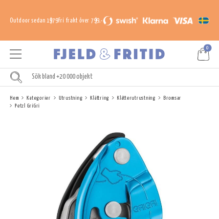
Outdoor sedan 1979
Fri frakt över 799,-
0
Hem
Kategorier
Utrustning
Klättring
Klätterutrustning
Bromsar
Petzl GriGri