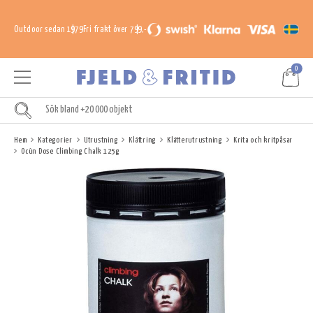
Outdoor sedan 1979
Fri frakt över 799,-
0
Hem
Kategorier
Utrustning
Klättring
Klätterutrustning
Krita och kritpåsar
Ocùn Dose Climbing Chalk 125g