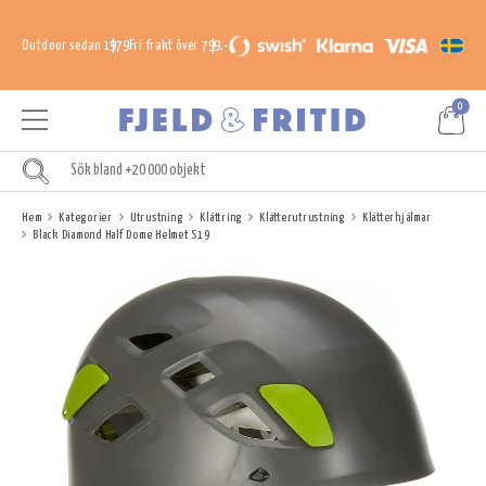
Outdoor sedan 1979
Fri frakt över 799,-
0
Hem
Kategorier
Utrustning
Klättring
Klätterutrustning
Klätterhjälmar
Black Diamond Half Dome Helmet S19