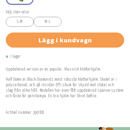
Välj størrelse
S-M
M-L
Lägg i kundvagn
I lager
Uppdaterad version av en populär, klassisk klätterhjälm.
Half Dome är Black Diamonds mest robusta klätterhjälm. Skalet är i
polycarbonat, och på insidan EPS-skum för skydd mot stötar och
slag från olika håll. Modellen har även fått uppdaterad spänne-system
och fäste för pannlampa. En bra hjälm har blivit bättre.
Artikel nummer
39088