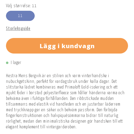
Välj størrelse: 11
11
Storleksguide
Lägg i kundvagn
I lager
Hestra Mens Bergvik är en stilren och varm vinterhandske i
nubuckgetskinn, perfekt för vardagsbruk under kalla dagar. Det
slitstarka lädret kombineras med Primaloft Gold-isolering och ett
mjukt foder i borstad polyesterfleece som håller händerna varma och
bekväma även i fuktiga förhållanden. Den ribbstickade mudden
tillsammans med elastik vid handleden och en justerbar läderrem
med tryckknapp ger en säker och bekväm passform. Den förböjda
fingerkonstruktionen och halvpiquésömmarna bidrar till naturlig
rörlighet, medan den minimalistiska designen gör handsken till ett
elegant komplement till vintergarderoben.