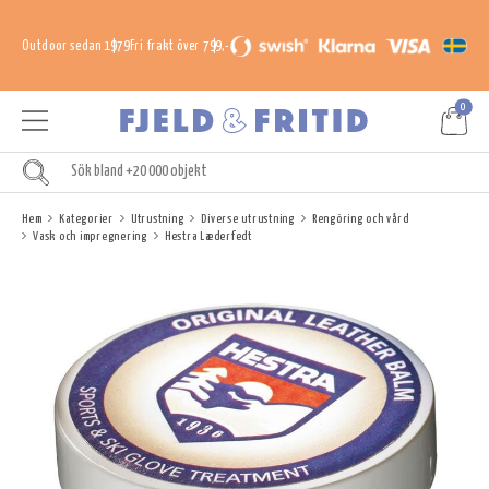
Outdoor sedan 1979
Fri frakt över 799,-
0
Hem
Kategorier
Utrustning
Diverse utrustning
Rengöring och vård
Vask och impregnering
Hestra Læderfedt