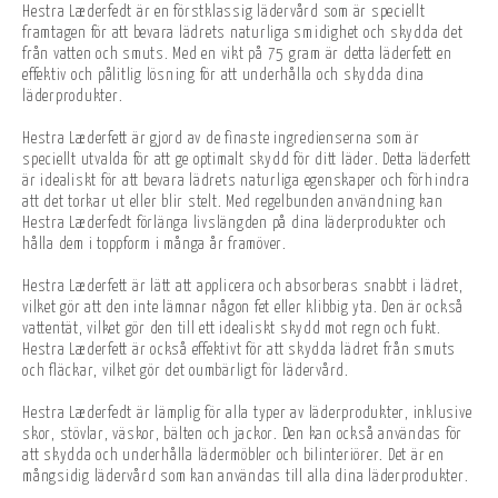
Hestra Læderfedt är en förstklassig lädervård som är speciellt
framtagen för att bevara lädrets naturliga smidighet och skydda det
från vatten och smuts. Med en vikt på 75 gram är detta läderfett en
effektiv och pålitlig lösning för att underhålla och skydda dina
läderprodukter.
Hestra Læderfett är gjord av de finaste ingredienserna som är
speciellt utvalda för att ge optimalt skydd för ditt läder. Detta läderfett
är idealiskt för att bevara lädrets naturliga egenskaper och förhindra
att det torkar ut eller blir stelt. Med regelbunden användning kan
Hestra Læderfedt förlänga livslängden på dina läderprodukter och
hålla dem i toppform i många år framöver.
Hestra Læderfett är lätt att applicera och absorberas snabbt i lädret,
vilket gör att den inte lämnar någon fet eller klibbig yta. Den är också
vattentät, vilket gör den till ett idealiskt skydd mot regn och fukt.
Hestra Læderfett är också effektivt för att skydda lädret från smuts
och fläckar, vilket gör det oumbärligt för lädervård.
Hestra Læderfedt är lämplig för alla typer av läderprodukter, inklusive
skor, stövlar, väskor, bälten och jackor. Den kan också användas för
att skydda och underhålla lädermöbler och bilinteriörer. Det är en
mångsidig lädervård som kan användas till alla dina läderprodukter.