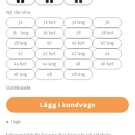
Välj størrelse
34
34 kort
34 lang
36
36 - lang
36 kort
38
38 kort
38 lang
40
40 kort
40 lang
42
42 kort
42 lang
44
44 kort
44 lang
46
46 kort
46 lang
48
48 lang
Storleksguide
Lägg i kundvagn
I lager