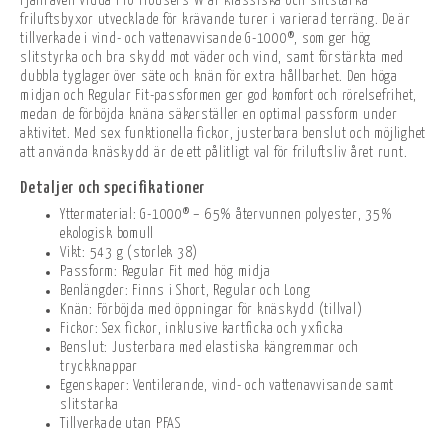
Fjällräven Vidda Pro Trousers W är klassiska och slitstarka
friluftsbyxor utvecklade för krävande turer i varierad terräng. De är
tillverkade i vind- och vattenavvisande G-1000®, som ger hög
slitstyrka och bra skydd mot väder och vind, samt förstärkta med
dubbla tyglager över säte och knän för extra hållbarhet. Den höga
midjan och Regular Fit-passformen ger god komfort och rörelsefrihet,
medan de förböjda knäna säkerställer en optimal passform under
aktivitet. Med sex funktionella fickor, justerbara benslut och möjlighet
att använda knäskydd är de ett pålitligt val för friluftsliv året runt.
Detaljer och specifikationer
Yttermaterial: G-1000® – 65% återvunnen polyester, 35%
ekologisk bomull
Vikt: 543 g (storlek 38)
Passform: Regular Fit med hög midja
Benlängder: Finns i Short, Regular och Long
Knän: Förböjda med öppningar för knäskydd (tillval)
Fickor: Sex fickor, inklusive kartficka och yxficka
Benslut: Justerbara med elastiska kängremmar och
tryckknappar
Egenskaper: Ventilerande, vind- och vattenavvisande samt
slitstarka
Tillverkade utan PFAS