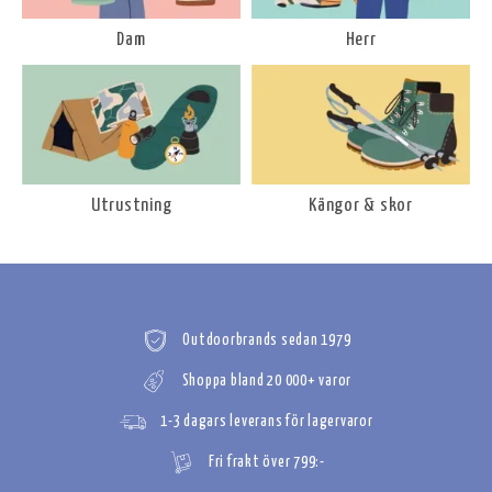
Dam
Herr
Utrustning
Kängor & skor
Outdoorbrands sedan 1979
Shoppa bland 20 000+ varor
1-3 dagars leverans för lagervaror
Fri frakt över 799:-