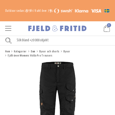
Outdoor sedan 1979
Fri frakt över 799,-
0
Hem
Kategorier
Dam
Byxor och shorts
Byxor
Fjällräven Womens Vidda Pro Trousers