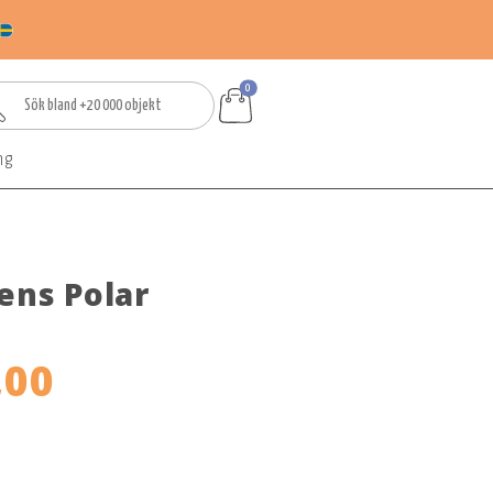
0
ng
ens Polar
,00