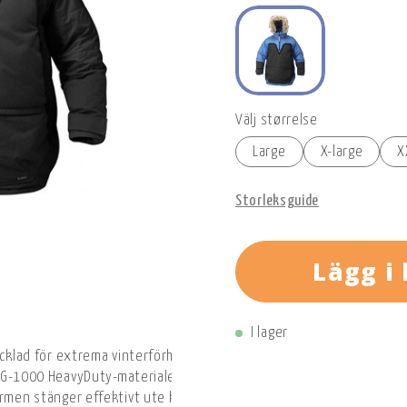
Välj størrelse
Large
X-large
X
Storleksguide
Lägg i
I lager
vecklad för extrema vinterförhållanden och polarexpeditioner där 
rka G-1000 HeavyDuty-materialet och isolerad med kraftig Supreme M
formen stänger effektivt ute kylan, medan den avtagbara syntetisk