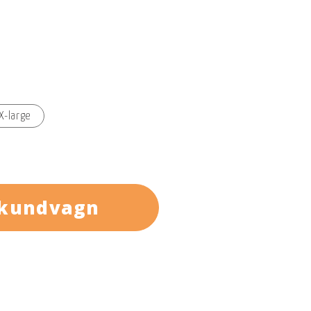
X-large
 kundvagn
maximal värme och skydd är avgörande. Parkan
icroloft som ger utmärkt värme även i sträng
a pälskanten och den justerbara huvan ger