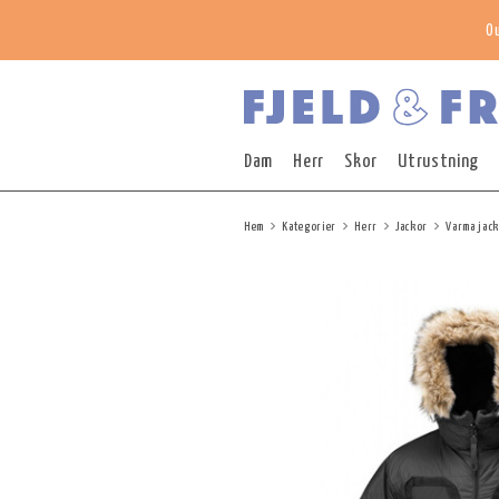
O
Dam
Herr
Skor
Utrustning
Hem
Kategorier
Herr
Jackor
Varma jac