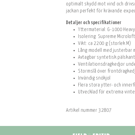
optimalt skydd mot vind och drivsn
jackan perfekt för krävande exped
Detaljer och specifikationer
Yttermaterial: G-1000 Heav
Isolering: Supreme Microloft
Vikt: ca 2200 g (storlek M)
Lång modell med justerbar 
Avtagbar syntetisk pälskan
Ventilationsdragkedjor und
Stormslå över frontdragked
Invändig snökjol
Flera stora ytter- och innerf
Utvecklad för extrema vint
Artikel nummer
32807