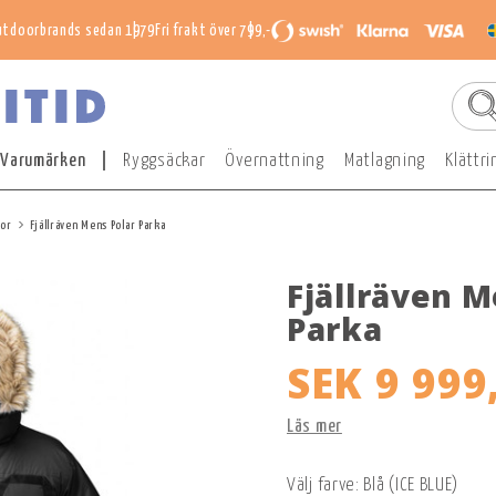
utdoorbrands sedan 1979
Fri frakt över 799,-
Varumärken
Ryggsäckar
Övernattning
Matlagning
Klättri
kor
Fjällräven Mens Polar Parka
Fjällräven M
Parka
SEK 9 999
Läs mer
Välj farve: Blå (ICE BLUE)