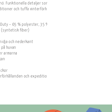
ö. Funktionella detaljer som ventilationsdragkedjor, stormslå, invä
itioner och tuffa vinterförhållanden.
yDuty – 65 % polyester, 35 % bomull
 (syntetisk fiber)
midja och nederkant
t på huvan
er armarna
jan
ickor
erförhållanden och expeditioner