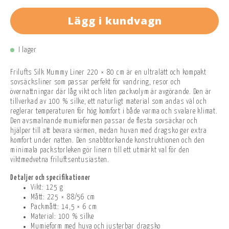
Lägg i kundvagn
I lager
Frilufts Silk Mummy Liner 220 × 80 cm är en ultralätt och kompakt
sovsäcksliner som passar perfekt för vandring, resor och
övernattningar där låg vikt och liten packvolym är avgörande. Den är
tillverkad av 100 % silke, ett naturligt material som andas väl och
reglerar temperaturen för hög komfort i både varma och svalare klimat.
Den avsmalnande mumieformen passar de flesta sovsäckar och
hjälper till att bevara värmen, medan huvan med dragsko ger extra
komfort under natten. Den snabbtorkande konstruktionen och den
minimala packstorleken gör linern till ett utmärkt val för den
viktmedvetna friluftsentusiasten.
Detaljer och specifikationer
Vikt: 125 g
Mått: 225 × 88/56 cm
Packmått: 14,5 × 6 cm
Material: 100 % silke
Mumieform med huva och justerbar dragsko