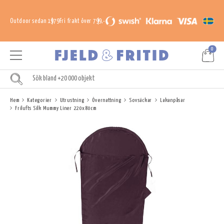
Outdoor sedan 1979
Fri frakt över 799,-
0
Hem
Kategorier
Utrustning
Övernattning
Sovsäckar
Lakanpåsar
Frilufts Silk Mummy Liner 220x80cm