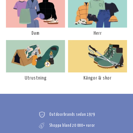
Dam
Herr
Utrustning
Kängor & skor
Outdoorbrands sedan 1979
Shoppa bland 20 000+ varor