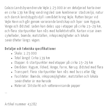
Calazo Landsbyvandrerute Vejle 1:25 000 är en detaljerad karta över
en cirka 139 km lång vandringsled som kombinerar stadsmiljö, natur
och dansk landsbygdsidyll i området kring Vejle. Rutten börjar vid
Vejle Havn och går genom varierande landskap och byar som Hygum,
Vonge och Ødsted. Leden kan delas upp i etapper på cirka 15–29 km,
och flera startpunkter kan nås med kollektivtrafik. Kartan visar även
cykelleder, boende, matställen, inköpsmöjligheter och lokala
sevärdheter längs vägen.
Detaljer och tekniska specifikationer
Skala: 1:25 000
Total längd: Cirka 139 km
Etapper: 6 startpunkter med etapper på cirka 15–29 km
Områden: Hygum, Ildved, Vonge, Farre, Nørup, Ødsted med flera
Transport: Flera startpunkter kan nås med buss eller tåg
Faciliteter: Boende, inköpsmöjligheter, matställen och lokala
sevärdheter är markerade
Material: Slitstarkt och vattenavvisande papper
``
Artikel nummer
43282