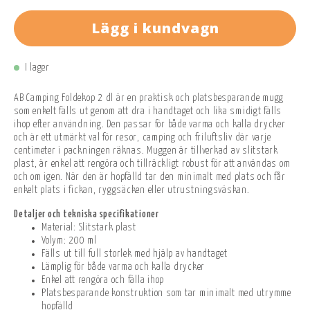
Lägg i kundvagn
I lager
AB Camping Foldekop 2 dl är en praktisk och platsbesparande mugg
som enkelt fälls ut genom att dra i handtaget och lika smidigt fälls
ihop efter användning. Den passar för både varma och kalla drycker
och är ett utmärkt val för resor, camping och friluftsliv där varje
centimeter i packningen räknas. Muggen är tillverkad av slitstark
plast, är enkel att rengöra och tillräckligt robust för att användas om
och om igen. När den är hopfälld tar den minimalt med plats och får
enkelt plats i fickan, ryggsäcken eller utrustningsväskan.
Detaljer och tekniska specifikationer
Material: Slitstark plast
Volym: 200 ml
Fälls ut till full storlek med hjälp av handtaget
Lämplig för både varma och kalla drycker
Enkel att rengöra och fälla ihop
Platsbesparande konstruktion som tar minimalt med utrymme
hopfälld