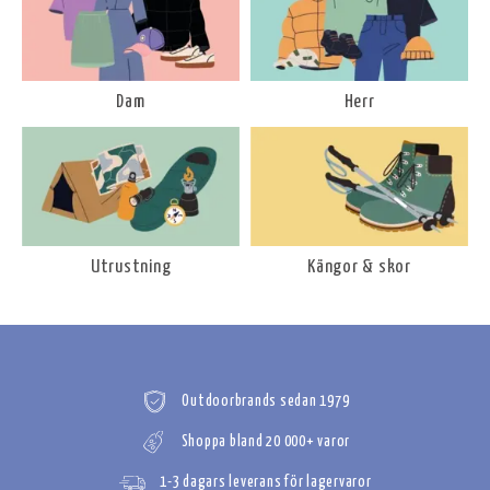
Dam
Herr
Utrustning
Kängor & skor
Outdoorbrands sedan 1979
Shoppa bland 20 000+ varor
1-3 dagars leverans för lagervaror