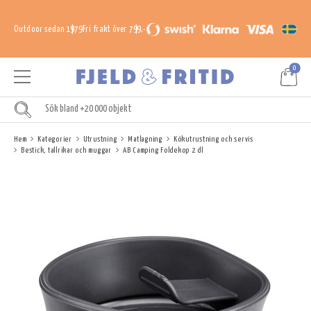
Outdoor sedan 1979
Fri frakt över 799,-
0
Hem
Kategorier
Utrustning
Matlagning
Kökutrustning och servis
Bestick, tallrikar och muggar
AB Camping Foldekop 2 dl